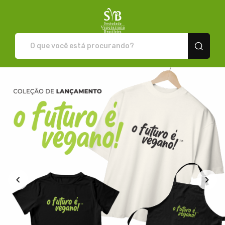
Loja da SVB - Camisetas e pro
Todos os Produtos
Novidade
Produtos
Categorias