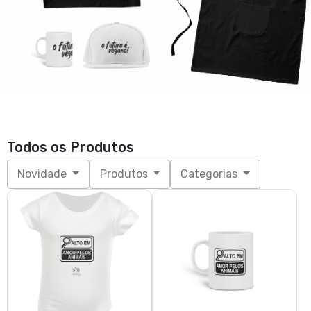
Body Bebê Alto em Amor
Caneca Alto em Amor pelos
pelos Animais
Animais
R$ 65,99
R$ 52,00
3x de R$ 22,00
sem juros
3x de R$ 17,33
sem juros
P, M, G, GG
Unico
Ecobag Coma Vegetais
Coma Vegetais
R$ 46,00
R$ 79,99
3x de R$ 15,33
sem juros
3x de R$ 26,66
sem juros