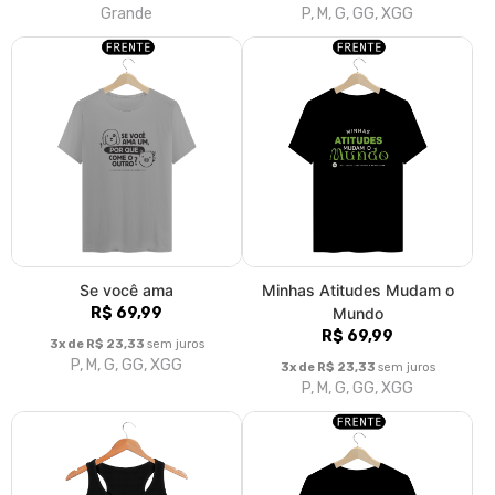
Regata Esportiva Feminina
Camiseta SSC Logo Branca
Segunda Sem Carne
R$ 69,99
R$ 94,00
3x de R$ 23,33
sem juros
P, M, G, GG, XGG
3x de R$ 31,33
sem juros
P, M, G, GG