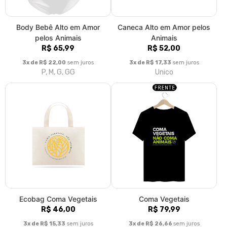
Grande
P, M, G, GG, XGG
Se você ama
Minhas Atitudes Mudam o
R$ 69,99
Mundo
R$ 69,99
3x de R$ 23,33
sem juros
P, M, G, GG, XGG
3x de R$ 23,33
sem juros
P, M, G, GG, XGG