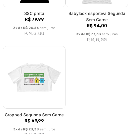
P, M, G, GG
|<
«
4
5
6
7
8
9
Fale conosco
Trocas / Devoluções
Rastrear Pedido
Política de Troca e Devolução
Denuncie o Uso Ilegal de Marcas
Sobre nós
© Dados do vendedor: CNPJ 05.852.939/0001-06
Formas de pagamento