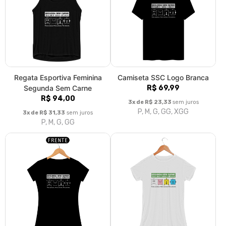
SSC preta
Babylook esportiva Segunda
R$ 79,99
Sem Carne
R$ 94,00
3x de R$ 26,66
sem juros
P, M, G, GG
3x de R$ 31,33
sem juros
P, M, G, GG
Cropped Segunda Sem Carne
R$ 69,99
3x de R$ 23,33
sem juros