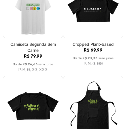
Camiseta Segunda Sem
Cropped Plant-based
Carne
R$ 69,99
R$ 79,99
3x de R$ 23,33
sem juros
P, M, G, GG
3x de R$ 26,66
sem juros
P, M, G, GG, XGG