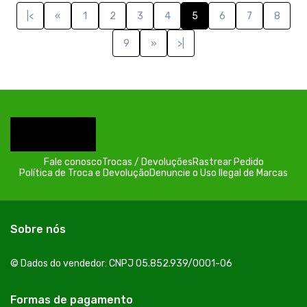
|<
«
1
2
3
4
5
6
7
8
9
»
>|
Fale conosco
Trocas / Devoluções
Rastrear Pedido
Política de Troca e Devolução
Denuncie o Uso Ilegal de Marcas
Sobre nós
© Dados do vendedor: CNPJ 05.852.939/0001-06
Formas de pagamento