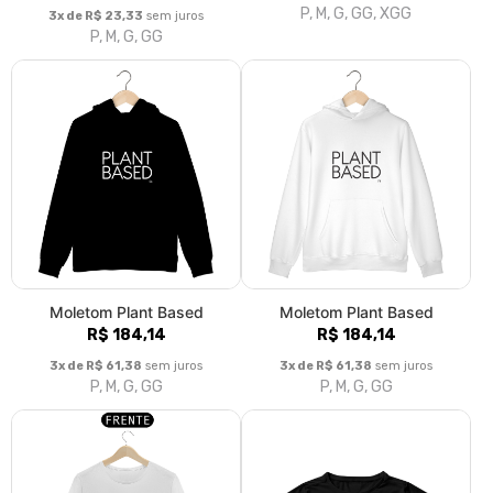
P, M, G, GG, XGG
3x de R$ 23,33
sem juros
P, M, G, GG
Moletom Plant Based
Moletom Plant Based
R$ 184,14
R$ 184,14
3x de R$ 61,38
sem juros
3x de R$ 61,38
sem juros
P, M, G, GG
P, M, G, GG