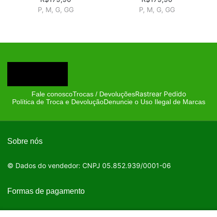
P, M, G, GG
P, M, G, GG
Rastrear Pedido
Fale conosco
Trocas / Devoluções
Política de Troca e Devolução
Denuncie o Uso Ilegal de Marcas
Sobre nós
© Dados do vendedor: CNPJ 05.852.939/0001-06
Formas de pagamento