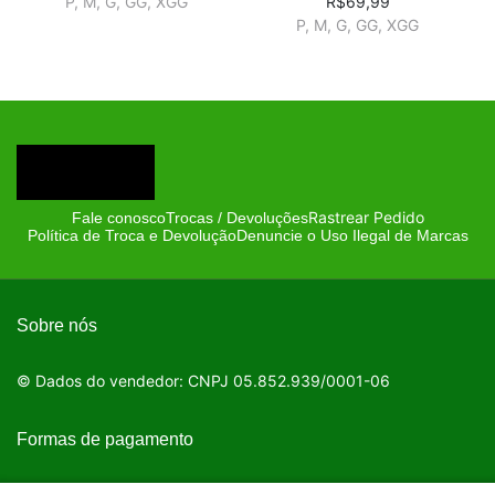
P, M, G, GG, XGG
R$69,99
P, M, G, GG, XGG
Rastrear Pedido
Fale conosco
Trocas / Devoluções
Política de Troca e Devolução
Denuncie o Uso Ilegal de Marcas
Sobre nós
© Dados do vendedor: CNPJ 05.852.939/0001-06
Formas de pagamento