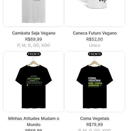
Camiseta Seja Vegano
Caneca Futuro Vegano
R$69,99
R$52,00
P, M, G, GG, XGG
Unico
Minhas Atitudes Mudam o
Coma Vegetais
Mundo
R$79,99
R$69,99
P, M, G, GG, XGG