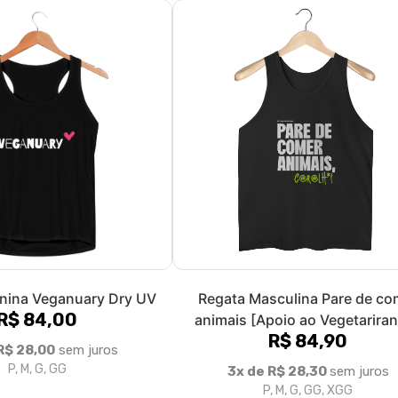
nina Veganuary Dry UV
Regata Masculina Pare de co
R$ 84,00
animais [Apoio ao Vegetarira
R$ 84,90
R$ 28,00
sem juros
P, M, G, GG
3x de R$ 28,30
sem juros
P, M, G, GG, XGG