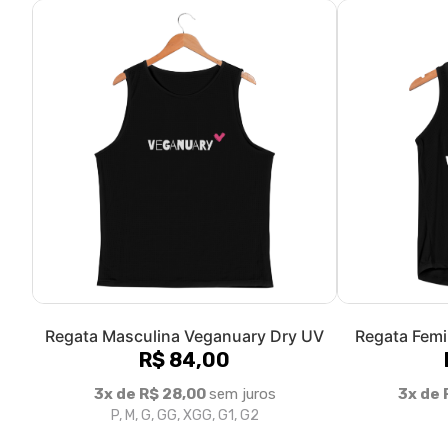
Regata Masculina Veganuary Dry UV
Regata Femi
R$ 84,00
3x de R$ 28,00
sem juros
3x de 
P, M, G, GG, XGG, G1, G2