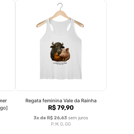
mer
Regata feminina Vale da Rainha
R$ 79,90
ngo]
3x de R$ 26,63
sem juros
P, M, G, GG