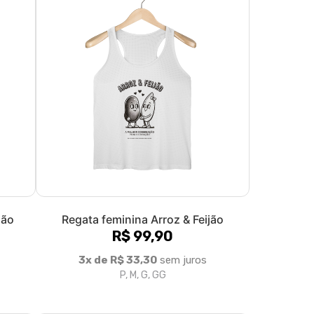
jão
Regata feminina Arroz & Feijão
R$ 99,90
3x de R$ 33,30
sem juros
P, M, G, GG