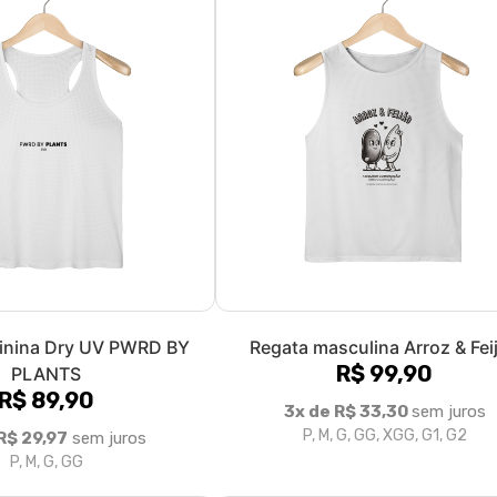
inina Dry UV PWRD BY
Regata masculina Arroz & Fei
R$ 99,90
PLANTS
R$ 89,90
3x de R$ 33,30
sem juros
P, M, G, GG, XGG, G1, G2
R$ 29,97
sem juros
P, M, G, GG